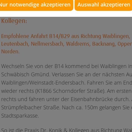
Nur notwendige akzeptieren
Auswahl akzeptieren
Die B14 (B29) aus Richtung Norden zur Kieferor
Kollegen:
Empfohlene Anfahrt B14/B29 aus Richtung Waiblingen,
Leutenbach, Nellmersbach, Waldrems, Backnang, Oppenw
Norden.
Wechseln Sie von der B14 kommend bei Waiblingen in 
Schwäbisch Gmünd. Verlassen Sie an der nächsten Aus
Waiblingen/Weinstadt-Endersbach. Fahren Sie am Ende
wieder rechts (K1866 Schorndorfer Straße). Am ersten
rechts und fahren unter der Eisenbahnbrücke durch. A
Strümpfelbacher Straße. Nach ca. 150m gelangen Sie 
Stadtsparkasse.
So ist die Praxis Dr. Konik & Kollegen aus Richtung W