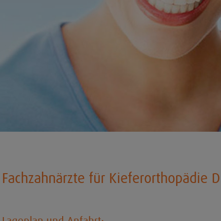
Fachzahnärzte für Kieferorthopädie D
Lageplan und Anfahrt: